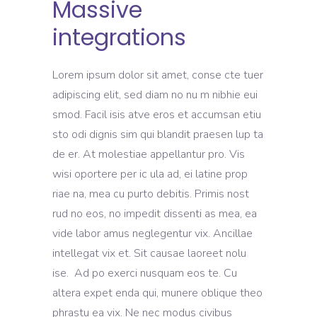
Massive
integrations
Lorem ipsum dolor sit amet, conse cte tuer
adipiscing elit, sed diam no nu m nibhie eui
smod. Facil isis atve eros et accumsan etiu
sto odi dignis sim qui blandit praesen lup ta
de er. At molestiae appellantur pro. Vis
wisi oportere per ic ula ad, ei latine prop
riae na, mea cu purto debitis. Primis nost
rud no eos, no impedit dissenti as mea, ea
vide labor amus neglegentur vix. Ancillae
intellegat vix et. Sit causae laoreet nolu
ise. Ad po exerci nusquam eos te. Cu
altera expet enda qui, munere oblique theo
phrastu ea vix. Ne nec modus civibus