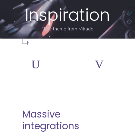
Inspiration
New theme from Mikado
Massive
integrations