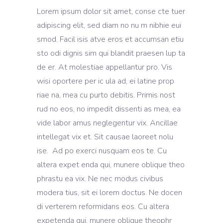
Lorem ipsum dolor sit amet, conse cte tuer
adipiscing elit, sed diam no nu m nibhie eui
smod. Facil isis atve eros et accumsan etiu
sto odi dignis sim qui blandit praesen lup ta
de er. At molestiae appellantur pro. Vis
wisi oportere per ic ula ad, ei latine prop
riae na, mea cu purto debitis. Primis nost
rud no eos, no impedit dissenti as mea, ea
vide labor amus neglegentur vix. Ancillae
intellegat vix et. Sit causae laoreet nolu
ise. Ad po exerci nusquam eos te. Cu
altera expet enda qui, munere oblique theo
phrastu ea vix. Ne nec modus civibus
modera tius, sit ei lorem doctus. Ne docen
di verterem reformidans eos. Cu altera
expetenda qui, munere oblique theophr